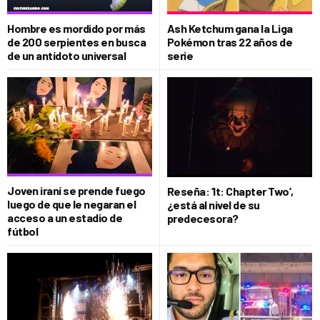
Hombre es mordido por más
Ash Ketchum gana la Liga
de 200 serpientes en busca
Pokémon tras 22 años de
de un antídoto universal
serie
Joven iraní se prende fuego
Reseña: ‘It: Chapter Two’,
luego de que le negaran el
¿está al nivel de su
acceso a un estadio de
predecesora?
fútbol