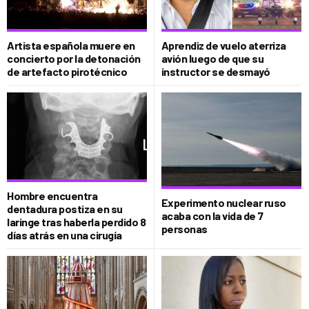
Artista española muere en
Aprendiz de vuelo aterriza
concierto por la detonación
avión luego de que su
de artefacto pirotécnico
instructor se desmayó
Hombre encuentra
Experimento nuclear ruso
dentadura postiza en su
acaba con la vida de 7
laringe tras haberla perdido 8
personas
días atrás en una cirugía