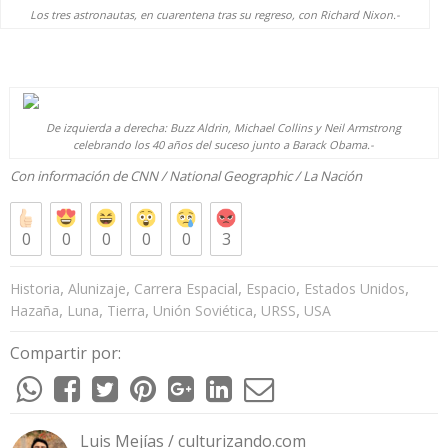
Los tres astronautas, en cuarentena tras su regreso, con Richard Nixon.-
De izquierda a derecha: Buzz Aldrin, Michael Collins y Neil Armstrong
celebrando los 40 años del suceso junto a Barack Obama.-
Con información de
CNN
/
National Geographic
/
La Nación
0
0
0
0
0
3
,
,
,
,
,
Historia
Alunizaje
Carrera Espacial
Espacio
Estados Unidos
,
,
,
,
,
Hazaña
Luna
Tierra
Unión Soviética
URSS
USA
Compartir por:
Luis Mejías / culturizando.com