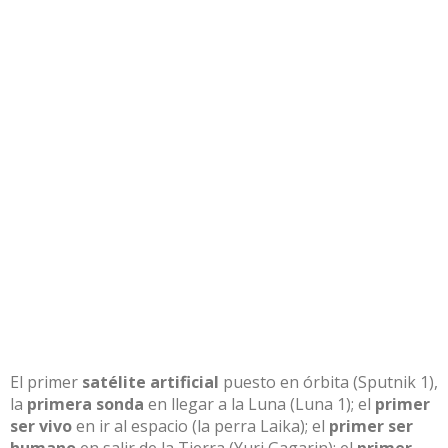
El primer
satélite artificial
puesto en órbita (Sputnik 1),
la
primera sonda
en llegar
a la Luna
(Luna
1); el
pr
imer
ser vivo
en ir al espacio (la perra Laika
); el
pr
imer ser
humano
en salir de la Tierra (Yuri Gag
arin); el
p
rimer