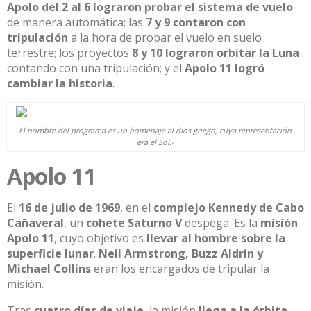
Apolo del 2 al 6 lograron
probar el sistema de vuelo
de manera automáti
ca; las
7 y 9 contaron
con
tripulación
a la hora de probar el vuelo en suelo
terrestre; los proyectos
8 y 10 lograron orbitar la
Luna
contando con una tripulación; y el
Apolo 11 logró
cambiar la historia
.
El nombre del programa es un homenaje al dios griego, cuya representación
era el Sol.-
Apolo 11
El
16 de julio de 1969
, en el
complejo Kennedy de Cabo
Cañaveral
, un
cohete Saturno V
despega.
Es la
misión
Apolo 11
,
cuyo objetivo es
llevar al hombre sobre la
superficie lunar
.
Neil Armstrong, Buzz Aldrin y
Michael Collins
eran los encargados de tripular la
misión.
Tras
cuatro días de viaje
, la misión
llega a la órbita