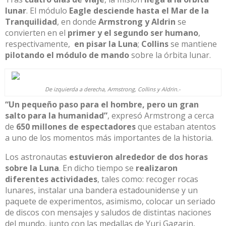
lunar
. El
módulo
Eagle desciende
hasta el
Mar de la
Tranquilidad
, en donde
Armstrong y
Aldrin
se
convierten en el
primer
y el segundo ser huma
no
,
respectivamente,
en pisar la Luna
;
Collins
se mantiene
pilotando el módulo de mando
sobre la órbita lunar.
De izquierda a derecha, Armstrong, Collins y Aldrin.-
“Un pequeño paso para el hombre, pero un gran
salto para la humanidad”
, expresó Armstrong a cerca
de
650 millones de espectadores
que estaban atentos
a uno
de los momentos más importantes de la
historia.
Los astronautas
estuvieron alrededor de dos horas
sobre la Luna
.
En dicho tiempo se
realizaron
diferentes actividades
, tales como: recoger rocas
lunares, instalar una bandera estadounidense y un
paquete de experim
entos, asimismo, colocar u
n seriado
de discos con mensajes y saludos de distintas naciones
del mundo, junto con las medallas de Yuri
Gagarin,