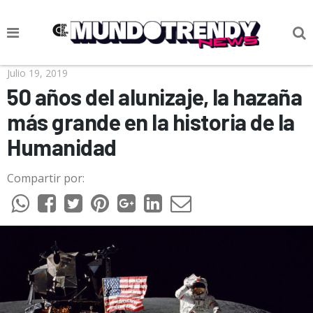
NOTICIAS
Julio 19, 2019
50 años del alunizaje, la hazaña
CULTURA POP
más grande en la historia de la
CIENCIA Y TECNOLOGÍA
Humanidad
VIDA
Compartir por:
SOCIEDAD
CULTURIZANDO.COM