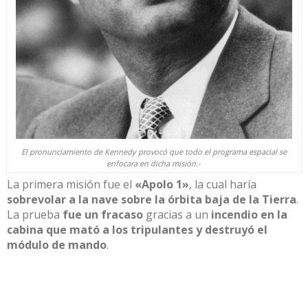
El pronunciamiento de Kennedy provocó que todo el programa espacial se
enfocara en dicha misión.-
La primera misión fue el
«Apolo 1»
, la cual haría
sobrevolar a la nave sobre la órbita baja
de la Tierra
.
La prueba
fue un fracaso
gracias a un
incendio en
la
cabina que mató
a los tripulantes y destruyó el
módulo de mando
.