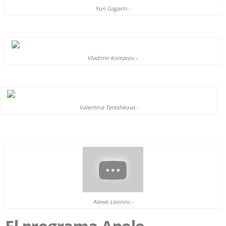
Yuri Gagarin.-
Vladímir Komarov.
–
Valentina Tereshkova.-
Alexei Leonov.-