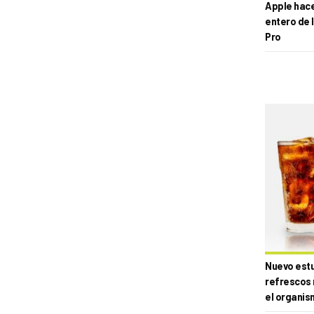
Apple hace 
entero de 
Pro
Nuevo estud
refrescos 
el organis