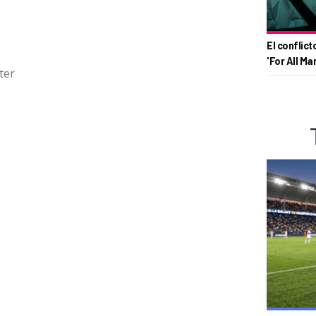
El conflict
'For All Ma
ter