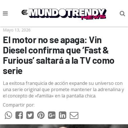
NOTICIAS
Mayo 13, 2026
El motor no se apaga: Vin
CULTURA POP
Diesel confirma que ‘Fast &
CIENCIA Y TECNOLOGÍA
Furious’ saltará a la TV como
VIDA
serie
SOCIEDAD
La exitosa franquicia de acción expande su universo con
CULTURIZANDO.COM
una serie original que promete mantener la adrenalina y
el concepto de «familia» en la pantalla chica.
Compartir por: