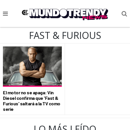
NOTICIAS
FAST & FURIOUS
CULTURA POP
CIENCIA Y TECNOLOGÍA
VIDA
SOCIEDAD
CULTURIZANDO.COM
El motor no se apaga: Vin
Diesel confirma que 'Fast &
Furious' saltará a la TV como
serie
LO MÁS LEÍDO