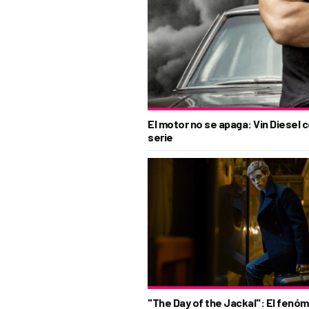
El motor no se apaga: Vin Diesel c
serie
"The Day of the Jackal": El fenó