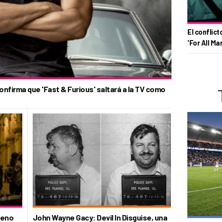
El conflict
'For All Ma
onfirma que 'Fast & Furious' saltará a la TV como
meno
John Wayne Gacy: Devil In Disguise, una