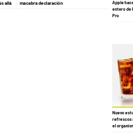
s allá
macabra declaración
Apple hace 
entero de 
Pro
Nuevo estud
refrescos 
el organis