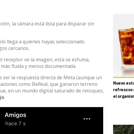
unción, la cámara está lista para disparar sin
solo llega a quienes hayas seleccionado
gos cercanos.
el receptor ve la imagen, esta se esfuma,
 más fluida y menos documentada.
 ser la respuesta directa de
Meta
(aunque un
Nuevo estud
icaciones como
BeReal
, que ganaron terreno
refrescos 
 que, en un mundo digital saturado de retoques,
el organis
jo
.