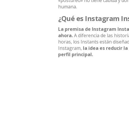
«postureo» no tiene cabida y do
humana.
¿Qué es Instagram In
La premisa de Instagram Inst
ahora.
A diferencia de las histor
horas, los Instants están diseña
I
nstagram
,
la idea es reducir l
perfil principal.