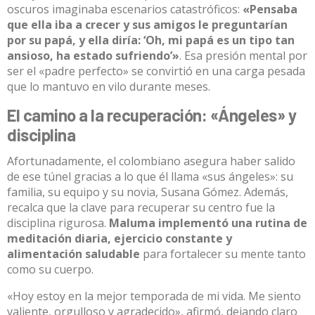
oscuros imaginaba escenarios catastróficos:
«Pensaba
que ella iba a crecer y sus amigos le preguntarían
por su papá, y ella diría: ‘Oh, mi papá es un tipo tan
ansioso, ha estado sufriendo’»
.
Esa presión mental por
ser el «padre perfecto» se convirtió en una carga pesada
que lo mantuvo en vilo durante meses
.
El camino a la recuperación: «Ángeles» y
disciplina
Afortunadamente, el colombiano asegura haber salido
de ese túnel gracias a lo que él llama «sus ángeles»: su
familia, su equipo y su novia, Susana Gómez
. Además,
recalca que la clave para recuperar su centro fue la
disciplina rigurosa.
Maluma implementó una rutina de
meditación diaria, ejercicio constante y
alimentación saludable
para fortalecer su mente tanto
como su cuerpo
.
«Hoy estoy en la mejor temporada de mi vida.
Me siento
valiente, orgulloso y agradecido», afirmó, dejando claro