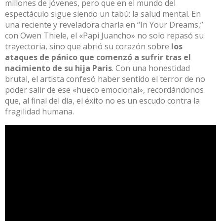
millones de jóvenes, pero que en el mundo del
espectáculo sigue siendo un tabú: la salud mental
.
En
una reciente y reveladora charla en
“In Your Dreams,”
con Owen Thiele
, el «Papi Juancho» no solo repasó su
trayectoria, sino que abrió su corazón sobre
los
ataques de pánico que comenzó a sufrir tras el
nacimiento de su hija Paris
. Con una honestidad
brutal, el artista confesó haber sentido el terror de no
poder salir de ese «hueco emocional», recordándonos
que, al final del día, el éxito no es un escudo contra la
fragilidad humana.