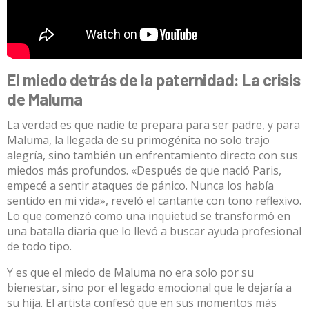
El miedo detrás de la paternidad: La crisis
de Maluma
La verdad es que nadie te prepara para ser padre, y para
Maluma, la llegada de su primogénita no solo trajo
alegría, sino también un enfrentamiento directo con sus
miedos más profundos. «Después de que nació Paris,
empecé a sentir ataques de pánico.
Nunca los había
sentido en mi vida», reveló el cantante con tono reflexivo
.
Lo que comenzó como una inquietud se transformó en
una batalla diaria que lo llevó a buscar ayuda profesional
de todo tipo
.
Y es que el miedo de Maluma no era solo por su
bienestar, sino por el legado emocional que le dejaría a
su hija.
El artista confesó que en sus momentos más