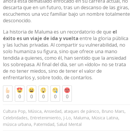
ahora está demasiado enfocado en su carrera actual, no
descarta que en un futuro, tras un descanso de las giras,
escuchemos una voz familiar bajo un nombre totalmente
desconocido
.
La historia de Maluma es un recordatorio de que
el
éxito es un viaje de ida y vuelta
entre la gloria pública
y las luchas privadas. Al compartir su vulnerabilidad, no
solo humaniza su figura, sino que ofrece una mano
tendida a quienes, como él, han sentido que la ansiedad
los sobrepasa. Al final del día, ser un «ídolo» no se trata
de no tener miedos, sino de tener el valor de
enfrentarlos y, sobre todo, de contarlos.
0
0
0
0
0
0
,
,
,
,
,
Cultura Pop
Música
Ansiedad
ataques de pánico
Bruno Mars
,
,
,
,
,
Celebridades
Entretenimiento
J-Lo
Maluma
Música Latina
,
,
música urbana
Paternidad
Salud Mental