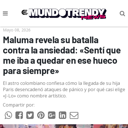
NOTICIAS
Mayo 08, 2026
Maluma revela su batalla
CULTURA POP
contra la ansiedad: «Sentí que
CIENCIA Y TECNOLOGÍA
me iba a quedar en ese hueco
VIDA
para siempre»
SOCIEDAD
El astro colombiano confiesa cómo la llegada de su hija
CULTURIZANDO.COM
Paris desencadenó ataques de pánico y por qué casi elige
«J-Lo» como nombre artístico.
Compartir por: