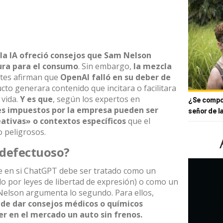
la IA ofreció consejos que
Sam Nelson
ura para el consumo
. Sin embargo,
la mezcla
tes afirman que
OpenAI
falló en su deber de
cto generara contenido que incitara o facilitara
 vida.
Y es que
, según los expertos en
¿Se compor
tes impuestos por la empresa pueden ser
señor de l
ativas» o contextos específicos
que el
 peligrosos.
 defectuoso?
ide en si ChatGPT debe ser tratado como un
o por leyes de libertad de expresión) o como un
 Nelson argumenta lo segundo. Para ellos,
de dar consejos médicos o químicos
r en el mercado un auto sin frenos.