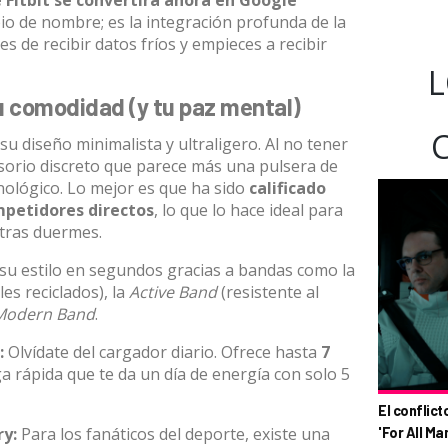
 Fitbit se convertirá ahora en Google
io de nombre; es la integración profunda de la
jes de recibir datos fríos y empieces a recibir
L
tu comodidad (y tu paz mental)
su diseño minimalista y ultraligero. Al no tener
esorio discreto que parece más una pulsera de
cnológico. Lo mejor es que ha sido
calificado
petidores directos
, lo que lo hace ideal para
ntras duermes.
u estilo en segundos gracias a bandas como la
es reciclados), la
Active Band
(resistente al
 Modern Band
.
:
Olvídate del cargador diario. Ofrece hasta
7
a rápida que te da un día de energía con solo 5
El conflict
ry:
Para los fanáticos del deporte, existe una
'For All Ma