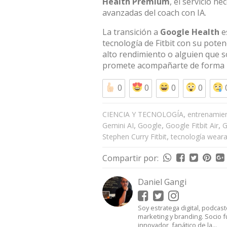
Health Premium
, el servicio n
avanzadas del coach con IA.
La transición a
Google Health
es
tecnología de Fitbit con su potenci
alto rendimiento o alguien que s
promete acompañarte de forma 
0
0
0
0
,
CIENCIA Y TECNOLOGÍA
entrenamien
,
,
,
Gemini AI
Google
Google Fitbit Air
G
,
Stephen Curry Fitbit
tecnología wear
Compartir por:
Daniel Gangi
Soy estratega digital, podcast
marketing y branding. Socio f
innovador, fanático de la...