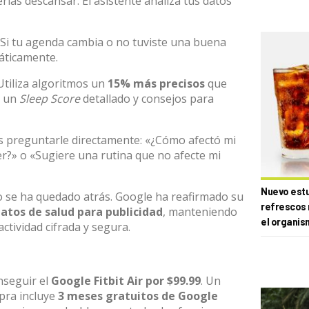
rías descansar. El asistente analiza tus datos
Si tu agenda cambia o no tuviste una buena
áticamente.
tiliza algoritmos un
15% más precisos
que
e un
Sleep Score
detallado y consejos para
 preguntarle directamente: «¿Cómo afectó mi
r?» o «Sugiere una rutina que no afecte mi
Nuevo estud
no se ha quedado atrás. Google ha reafirmado su
refrescos 
datos de salud para publicidad
, manteniendo
el organis
ctividad cifrada y segura.
nseguir el
Google Fitbit Air por $99.99
. Un
pra incluye
3 meses gratuitos de Google