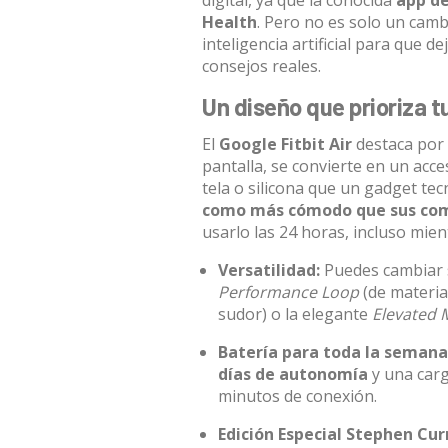
digital, ya que la conocida
app de
Health
. Pero no es solo un camb
inteligencia artificial para que de
consejos reales.
Un diseño que prioriza 
El
Google Fitbit Air
destaca por 
pantalla, se convierte en un acc
tela o silicona que un gadget te
como más cómodo que sus com
usarlo las 24 horas, incluso mie
Versatilidad:
Puedes cambiar s
Performance Loop
(de material
sudor) o la elegante
Elevated
Batería para toda la semana
días de autonomía
y una carg
minutos de conexión.
Edición Especial Stephen Cur