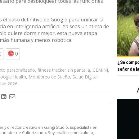
ecesario para desbloquear todas las funciones
 el paso definitivo de Google para unificar la
a en inteligencia artificial. Ya seas un atleta de
olo quiere dormir mejor, esta nueva etapa
más humana y menos robótica.
0
0
¿Se compor
señor de l
,
,
,
to personalizado
fitness tracker sin pantalla
GEMINI
,
,
,
oogle Health
Monitoreo de Sueño
Salud Digital
able 2026
er y director creativo en Gangi Studio. Especialista en
undador de Culturizando. Soy analítico, meticuloso,