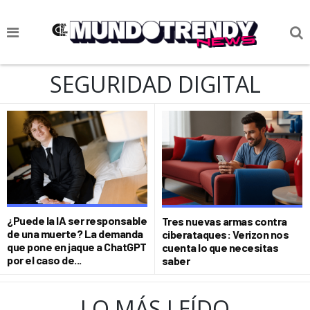
NOTICIAS
SEGURIDAD DIGITAL
CULTURA POP
CIENCIA Y TECNOLOGÍA
VIDA
SOCIEDAD
CULTURIZANDO.COM
¿Puede la IA ser responsable
Tres nuevas armas contra
de una muerte? La demanda
ciberataques: Verizon nos
que pone en jaque a ChatGPT
cuenta lo que necesitas
por el caso de...
saber
LO MÁS LEÍDO