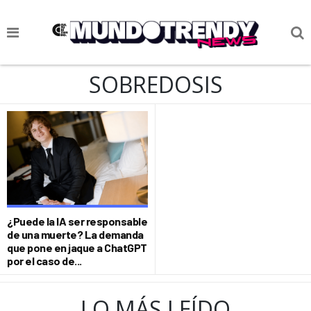
NOTICIAS
SOBREDOSIS
CULTURA POP
CIENCIA Y TECNOLOGÍA
VIDA
SOCIEDAD
CULTURIZANDO.COM
¿Puede la IA ser responsable
de una muerte? La demanda
que pone en jaque a ChatGPT
por el caso de...
LO MÁS LEÍDO