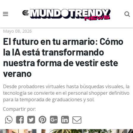
NOTICIAS
Mayo 08, 2026
El futuro en tu armario: Cómo
CULTURA POP
la IA está transformando
CIENCIA Y TECNOLOGÍA
nuestra forma de vestir este
VIDA
verano
SOCIEDAD
Desde probadores virtuales hasta búsquedas visuales, la
CULTURIZANDO.COM
tecnología se convierte en el personal shopper definitivo
para la temporada de graduaciones y sol.
Compartir por: