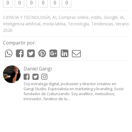
0
0
0
0
0
0
,
,
,
,
,
,
CIENCIA Y TECNOLOGÍA
AI
Compras online
estilo
Google
IA
,
,
,
,
Inteligencia artificial
moda latina
Tecnología
Tendencias
Verano
2026
Compartir por:
Daniel Gangi
Soy estratega digital, podcaster y director creativo en
Gangi Studio. Especialista en marketing y branding. Socio
fundador de Culturizando. Soy analítico, meticuloso,
innovador, fanático de la...