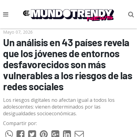
NOTICIAS
Mayo 07, 2026
Un análisis en 43 países revela
CULTURA POP
que los jóvenes de entornos
CIENCIA Y TECNOLOGÍA
desfavorecidos son más
VIDA
vulnerables a los riesgos de las
SOCIEDAD
redes sociales
CULTURIZANDO.COM
Los riesgos digitales no afectan igual a todos los
adolescentes: vienen determinados por las
desigualdades socioeconómicas.
Compartir por: