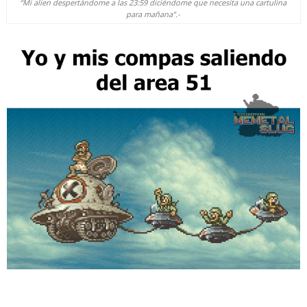
“Mi alien despertándome a las 23:59 diciéndome que necesita una cartulina
para mañana”.-