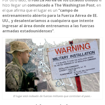
Por otro lado, la
Fuerza Aérea de los Estados Unidos
le
hizo llegar un
comunicado a
The Washington Post
,
en
el que afirma
que el lugar es un
“campo de
entrenamiento abierto para la Fuerza Aérea de
EE.
UU.,
y desalentaríamos a cualquiera que intente
ingresar al área donde entrenamos a las fuerzas
armadas estadounidenses”
.
El lugar está rodeado de fuerzas militares que controlan el paso.-