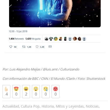
Por: Luis Alejandro Mejías /
@luis.amt
/ Culturizando
Con información de
BBC
/
CNN
/
El Mundo
/
Clarín
/ Foto:
Shutterstock
4
0
2
0
0
0
,
,
,
,
,
Actualidad
Cultura Pop
Historia
Mitos y Leyendas
Noticias