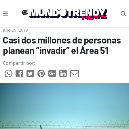
NOTICIAS
Julio 29, 2019
Casi dos millones de personas
CULTURA POP
planean “invadir” el Área 51
CIENCIA Y TECNOLOGÍA
Compartir por:
VIDA
SOCIEDAD
CULTURIZANDO.COM