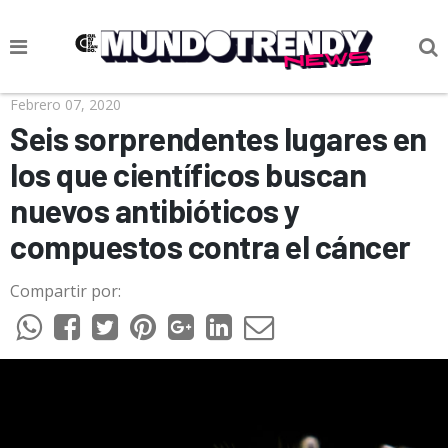
NOTICIAS
Febrero 07, 2020
Seis sorprendentes lugares en
CULTURA POP
los que científicos buscan
CIENCIA Y TECNOLOGÍA
nuevos antibióticos y
VIDA
compuestos contra el cáncer
SOCIEDAD
Compartir por:
CULTURIZANDO.COM