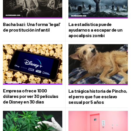
Bacha bazi: Una forma 'legal'
La estadística puede
de prostitución infantil
ayudarnos a escapar de un
apocalipsis zombi
Empresa ofrece 1000
La trágica historia de Pincho,
dólares por ver 30 películas
el perro que fue esclavo
de Disney en 30 días
sexual por 5 años