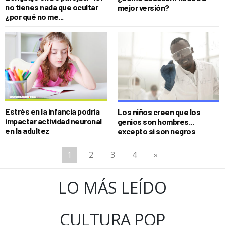
no tienes nada que ocultar
mejor versión?
¿por qué no me...
Estrés en la infancia podría
Los niños creen que los
impactar actividad neuronal
genios son hombres...
en la adultez
excepto si son negros
1
2
3
4
»
LO MÁS LEÍDO
CULTURA POP