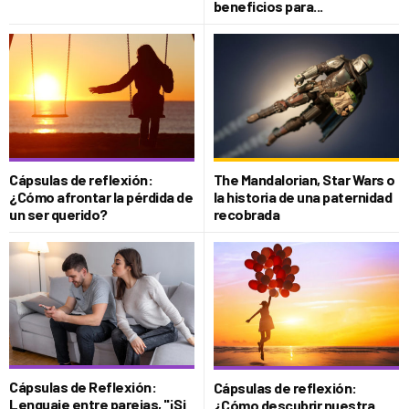
beneficios para...
Cápsulas de reflexión:
The Mandalorian, Star Wars o
¿Cómo afrontar la pérdida de
la historia de una paternidad
un ser querido?
recobrada
Cápsulas de Reflexión:
Cápsulas de reflexión:
Lenguaje entre parejas, "¡Si
¿Cómo descubrir nuestra