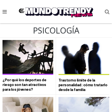
NOTICIAS
PSICOLOGÍA
CULTURA POP
CIENCIA Y TECNOLOGÍA
VIDA
SOCIEDAD
CULTURIZANDO.COM
¿Por qué los deportes de
Trastorno límite de la
riesgo son tan atractivos
personalidad: cómo tratarlo
para los jóvenes?
desde la familia