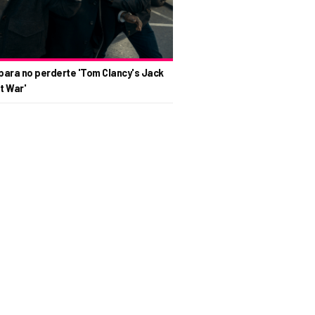
para no perderte 'Tom Clancy's Jack
t War'