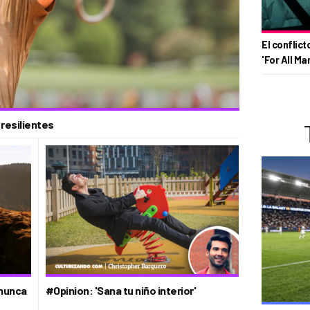
El conflict
'For All Ma
 resilientes
 nunca
#Opinion: 'Sana tu niño interior'