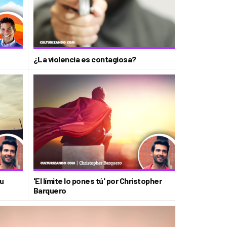
¿La violencia es contagiosa?
tu
'El límite lo pones tú' por Christopher
Barquero