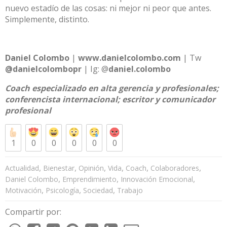
nuevo estadío de las cosas: ni mejor ni peor que antes.
Simplemente, distinto.
Daniel Colombo
|
www.danielcolombo.com
| Tw
@danielcolombopr
| Ig: @
daniel.colombo
Coach especializado en alta gerencia y profesionales;
conferencista internacional; escritor y comunicador
profesional
1
0
0
0
0
0
,
,
,
,
,
,
Actualidad
Bienestar
Opinión
Vida
Coach
Colaboradores
,
,
,
Daniel Colombo
Emprendimiento
Innovación Emocional
,
,
,
Motivación
Psicología
Sociedad
Trabajo
Compartir por: