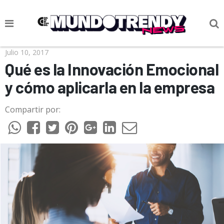
NOTICIAS
Julio 10, 2017
Qué es la Innovación Emocional
CULTURA POP
y cómo aplicarla en la empresa
CIENCIA Y TECNOLOGÍA
Compartir por:
VIDA
SOCIEDAD
CULTURIZANDO.COM