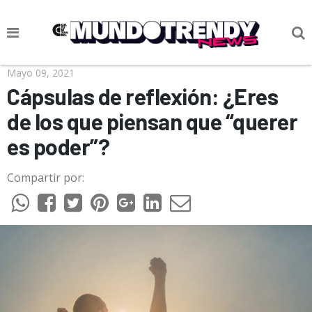
NOTICIAS
Mayo 09, 2021
Cápsulas de reflexión: ¿Eres
CULTURA POP
de los que piensan que “querer
CIENCIA Y TECNOLOGÍA
es poder”?
VIDA
Compartir por:
SOCIEDAD
CULTURIZANDO.COM