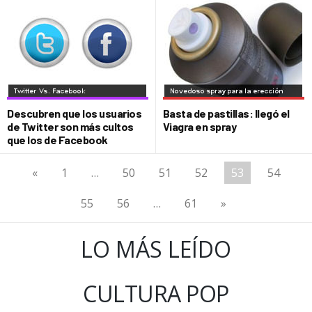
Descubren que los usuarios
Basta de pastillas: llegó el
de Twitter son más cultos
Viagra en spray
que los de Facebook
«
1
…
50
51
52
53
54
55
56
…
61
»
LO MÁS LEÍDO
CULTURA POP