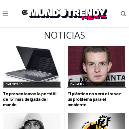
NOTICIAS
NOTICIAS
CULTURA POP
CIENCIA Y TECNOLOGÍA
VIDA
SOCIEDAD
CULTURIZANDO.COM
Te presentamos la portátil
El plástico no será otra vez
de 15” más delgada del
un problema para el
mundo
ambiente