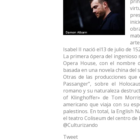
prin
virt
pres
inic
obr
mate
arte
Isabel II nació el13 de julio de 15
La primera ópera del ingenioso m
Opera House, con el nombre d
basada en una novela china del si
Otras de las producciones que 
Passanger”, sobre el Holocaus
romano y su naturaleza destruct
of Klinghoffer» de Tom Morris
americano que viaja con su esp
palestinos. En total, la English
el teatro Coliseum del centro de
@Culturizando
Tweet