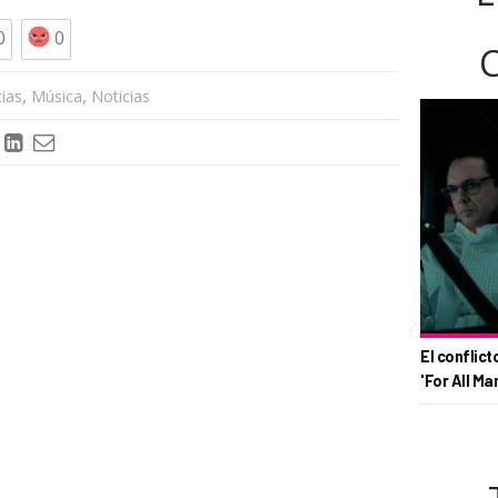
0
0
,
,
cias
Música
Noticias
El conflict
'For All Ma