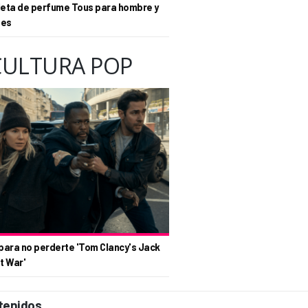
eta de perfume Tous para hombre y
tes
CULTURA POP
para no perderte 'Tom Clancy's Jack
t War'
tenidos