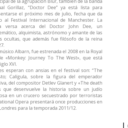
cipal de la agrupación Blur, también de la banda
ual Gorillaz, “Doctor Dee” ya está lista para
entarse el próximo mes de julio, fecha que da
io al Festival Internacional de Manchester. La
a versa acerca del Doctor John Dee, un
mático, alquimista, astrónomo y amante de las
s ocultas, que además fue filósofo de la reina
27.
úsico Albarn, fue estrenada el 2008 en la Royal
e «Monkey: Journey To The West», que está
glo XVI.
es esperan con ansias en el festival son: “The
to; Calígula, sobre la figura del emperador
iva, del compositor Detlev Glanert y «The death
 que desenvuelve la historia sobre un judío
osa en un crucero secuestrado por terroristas
 National Opera presentará once producciones en
 Londres para la temporada 2011/12.
L