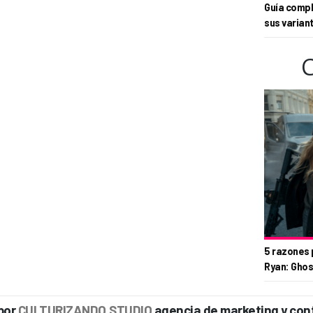
Guía compl
sus varian
5 razones 
Ryan: Ghos
por
CULTURIZANDO.STUDIO
agencia de marketing y con