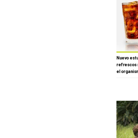
Nuevo estud
refrescos 
el organis