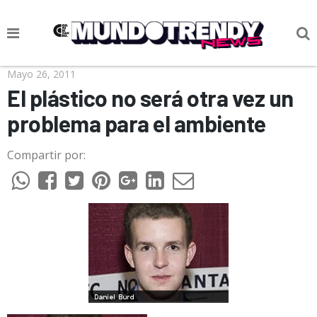
NOTICIAS
Mayo 26, 2011
El plástico no será otra vez un
CULTURA POP
problema para el ambiente
CIENCIA Y TECNOLOGÍA
Compartir por:
VIDA
SOCIEDAD
CULTURIZANDO.COM