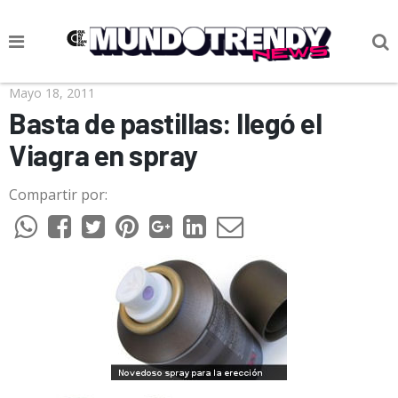
NOTICIAS
Mayo 18, 2011
Basta de pastillas: llegó el
CULTURA POP
Viagra en spray
CIENCIA Y TECNOLOGÍA
Compartir por:
VIDA
SOCIEDAD
CULTURIZANDO.COM