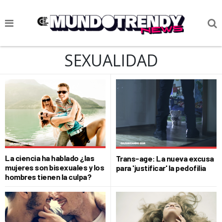
NOTICIAS
SEXUALIDAD
CULTURA POP
CIENCIA Y TECNOLOGÍA
VIDA
SOCIEDAD
CULTURIZANDO.COM
La ciencia ha hablado ¿las
Trans-age: La nueva excusa
mujeres son bisexuales y los
para 'justificar' la pedofilia
hombres tienen la culpa?