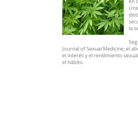
en 
Uni
dis
secu
la s
Seg
Journal of Sexual Medicine, el a
el interés y el rendimiento sexu
el hábito.