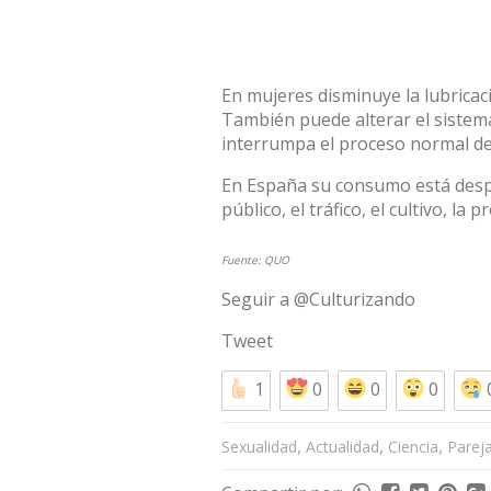
En mujeres disminuye la lubricaci
También puede alterar el sistem
interrumpa el proceso normal de
En España su consumo está despe
público, el tráfico, el cultivo, la 
Fuente:
QUO
Seguir a @Culturizando
Tweet
1
0
0
0
,
,
,
Sexualidad
Actualidad
Ciencia
Parej