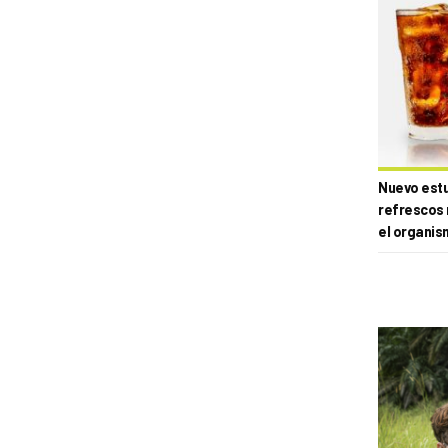
Nuevo estud
refrescos 
el organis