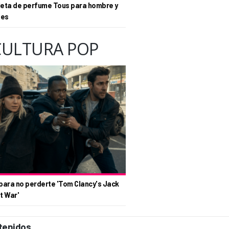
eta de perfume Tous para hombre y
tes
CULTURA POP
para no perderte 'Tom Clancy's Jack
t War'
tenidos