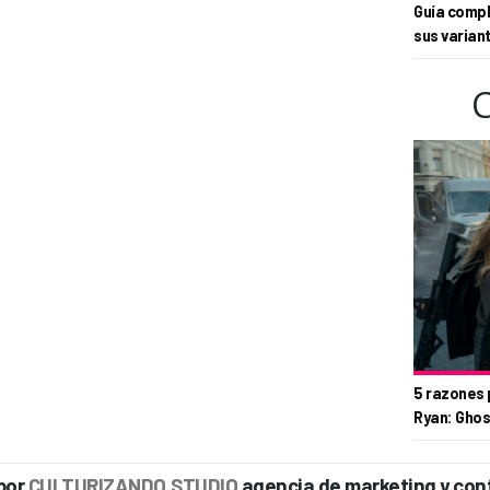
Guía compl
sus varian
5 razones 
Ryan: Ghos
por
CULTURIZANDO.STUDIO
agencia de marketing y con