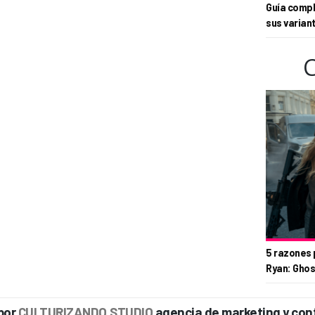
Guía compl
sus varian
5 razones 
Ryan: Ghos
por
CULTURIZANDO.STUDIO
agencia de marketing y con