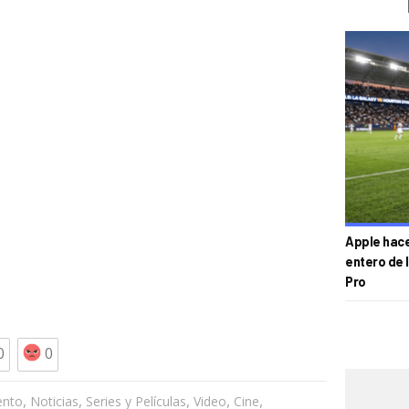
Apple hace 
entero de 
Pro
0
0
,
,
,
,
,
ento
Noticias
Series y Películas
Video
Cine