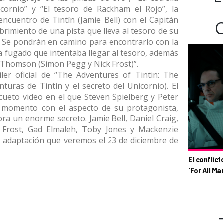
nicornio” y “El tesoro de Rackham el Rojo”, la
encuentro de Tintín (Jamie Bell) con el Capitán
brimiento de una pista que lleva al tesoro de su
. Se pondrán en camino para encontrarlo con la
a fugado que intentaba llegar al tesoro, además
 Thomson (Simon Pegg y Nick Frost)”.
ler oficial de “The Adventures of Tintin: The
turas de Tintín y el secreto del Unicornio). El
cueto video en el que Steven Spielberg y Peter
o momento con el aspecto de su protagonista,
ra un enorme secreto. Jamie Bell, Daniel Craig,
 Frost, Gad Elmaleh, Toby Jones y Mackenzie
 adaptación que veremos el 23 de diciembre de
El conflict
'For All Ma