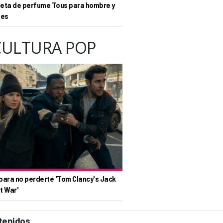
eta de perfume Tous para hombre y
tes
CULTURA POP
para no perderte 'Tom Clancy's Jack
t War'
tenidos