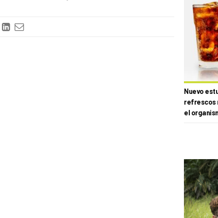
Nuevo estud
refrescos 
el organis