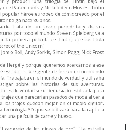
gir y producir una trilogía de Tintín bajo el
yo de Paramounts y Nickelodeon Movies. Tintín
l popular héroe europeo de cómic creado por el
itor belga hace 80 años.
serie trata de un joven periodista y de sus
turas por todo el mundo. Steven Spielberg va a
gir la primera película de Tintín, que se titula
cret of the Unicorn’.
Jamie Bell, Andy Serkis, Simon Pegg, Nick Frost
te de Hergé y porque queremos acercarnos a ese
é escribió sobre gente de ficción en un mundo
sía. Trabajaba en el mundo de verdad, y utilizaba
stigar sobre las historias de sus aventuras.
tores de verdad sería demasiado estilizada para
 trajes que parecerían pasados de moda al ver a
e los trajes quedan mejor en el medio digital”.
la tecnología 3D que se utilizará para la captura
dar una película de carne y hueso.
L
l cangrejo de las pinzas de oro”, “La estrella