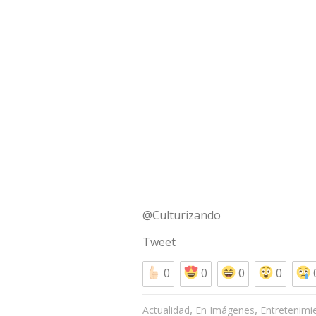
@Culturizando
Tweet
0
0
0
0
,
,
Actualidad
En Imágenes
Entretenimi