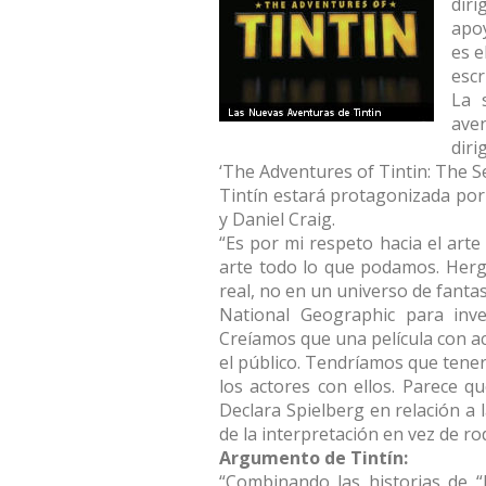
diri
apo
es e
escr
La 
aven
diri
‘The Adventures of Tintin: The Se
Tintín estará protagonizada por 
y Daniel Craig.
“Es por mi respeto hacia el ar
arte todo lo que podamos. Herg
real, no en un universo de fanta
National Geographic para inve
Creíamos que una película con ac
el público. Tendríamos que tener
los actores con ellos. Parece qu
Declara Spielberg en relación a 
de la interpretación en vez de ro
Argumento de Tintín:
“Combinando las historias de “E