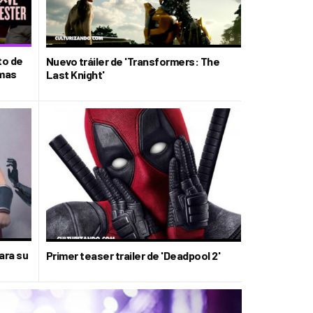
to de
Nuevo tráiler de 'Transformers: The
imas
Last Knight'
ara su
Primer teaser trailer de 'Deadpool 2'