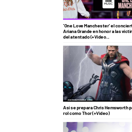
'One Love Manchester' el concier
Ariana Grande en honor a las víct
del atentado (+Video...
Así se prepara Chris Hemsworth p
rol como Thor (+Video)