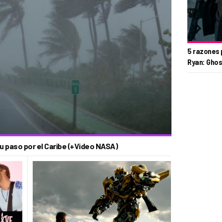
5 razones 
Ryan: Ghos
u paso por el Caribe (+Video NASA)