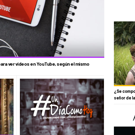
para ver videos en YouTube, según el mismo
¿Se compor
señor de l