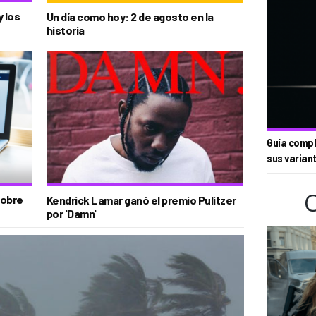
y los
Un día como hoy: 2 de agosto en la
historia
Guía compl
sus varian
sobre
Kendrick Lamar ganó el premio Pulitzer
por 'Damn'