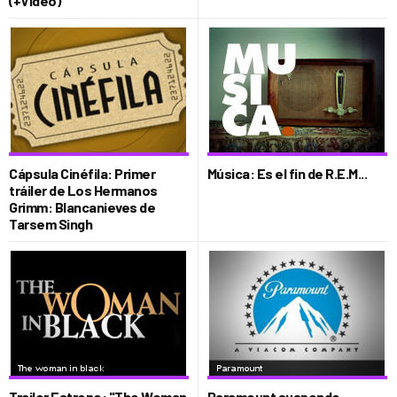
(+Video)
Cápsula Cinéfila: Primer
Música: Es el fin de R.E.M...
tráiler de Los Hermanos
Grimm: Blancanieves de
Tarsem Singh
Trailer Estreno: "The Woman
Paramount suspende