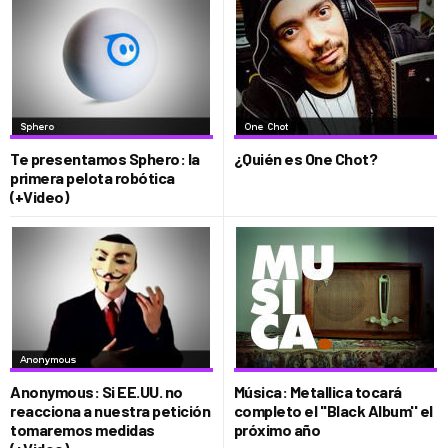
Te presentamos Sphero: la
¿Quién es One Chot?
primera pelota robótica
(+Video)
Anonymous: Si EE.UU. no
Música: Metallica tocará
reacciona a nuestra petición
completo el ''Black Album'' el
tomaremos medidas
próximo año