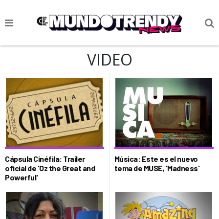
NOTICIAS
VIDEO
CULTURA POP
CIENCIA Y TECNOLOGÍA
VIDA
SOCIEDAD
CULTURIZANDO.COM
Cápsula Cinéfila: Trailer
Música: Este es el nuevo
oficial de 'Oz the Great and
tema de MUSE, 'Madness'
Powerful'