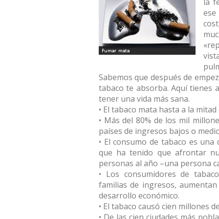
la f
ese
cos
muc
«re
vist
pul
Sabemos que después de empezar 
tabaco te absorba. Aquí tienes
tener una vida más sana.
• El tabaco mata hasta a la mita
• Más del 80% de los mil millo
países de ingresos bajos o medio
• El consumo de tabaco es una 
que ha tenido que afrontar n
personas al año –una persona c
• Los consumidores de tabac
familias de ingresos, aumentan e
desarrollo económico.
• El tabaco causó cien millones d
• De las cien ciudades más pobl