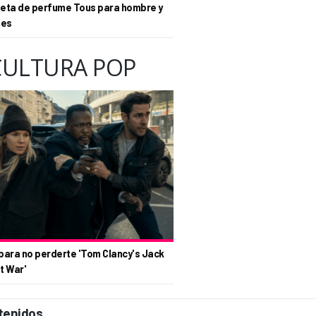
eta de perfume Tous para hombre y
tes
CULTURA POP
para no perderte 'Tom Clancy's Jack
t War'
tenidos