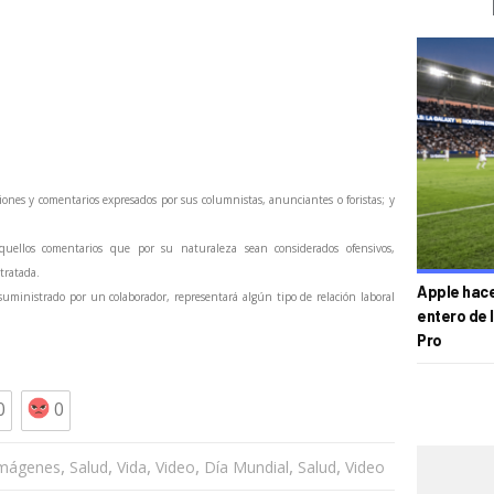
ones y comentarios expresados por sus columnistas, anunciantes o foristas; y
quellos comentarios que por su naturaleza sean considerados ofensivos,
 tratada.
Apple hace 
ministrado por un colaborador, representará algún tipo de relación laboral
entero de 
Pro
0
0
,
,
,
,
,
,
Imágenes
Salud
Vida
Video
Día Mundial
Salud
Video