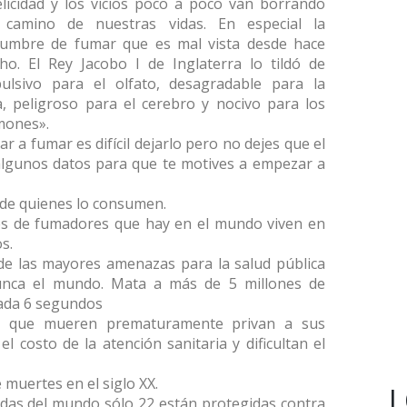
elicidad y los vicios poco a poco van borrando
 camino de nuestras vidas. En especial la
tumbre de fumar que es mal vista desde hace
ho. El Rey Jacobo I de Inglaterra lo tildó de
pulsivo para el olfato, desagradable para la
a, peligroso para el cerebro y nocivo para los
mones».
a fumar es difícil dejarlo pero no dejes que el
 algunos datos para que te motives a empezar a
d de quienes lo consumen.
nes de fumadores que hay en el mundo viven en
s.
de las mayores amenazas para la salud pública
unca el mundo. Mata a más de 5 millones de
ada 6 segundos
o que mueren prematuramente privan a sus
l costo de la atención sanitaria y dificultan el
e muertes en el siglo XX.
L
adas del mundo sólo 22 están protegidas contra