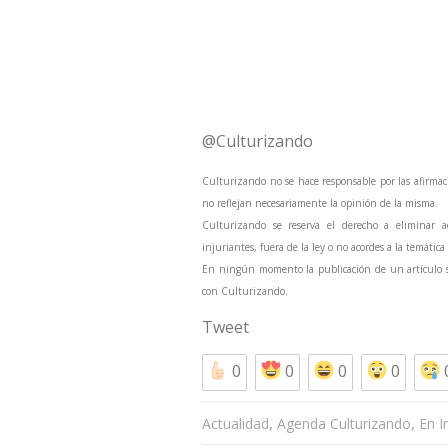
@Culturizando
Culturizando no se hace responsable por las afirmaci
no reflejan necesariamente la opinión de la misma.
Culturizando se reserva el derecho a eliminar a
injuriantes, fuera de la ley o no acordes a la temática
En ningún momento la publicación de un artículo su
con Culturizando.
Tweet
0
0
0
0
,
,
Actualidad
Agenda Culturizando
En 