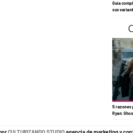
Guía compl
sus varian
5 razones 
Ryan: Ghos
por
CULTURIZANDO.STUDIO
agencia de marketing y con