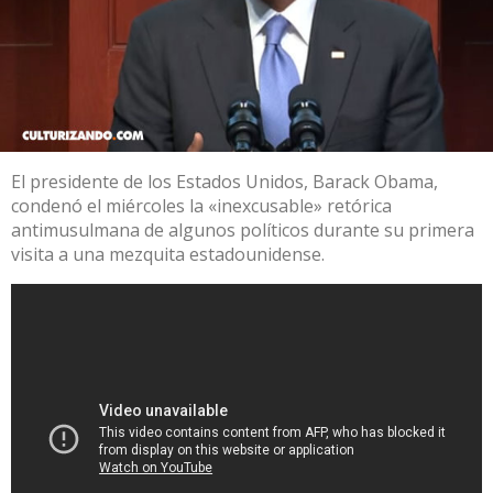
El presidente de los Estados Unidos, Barack Obama,
condenó el miércoles la «inexcusable» retórica
antimusulmana de algunos políticos durante su primera
visita a una mezquita estadounidense.