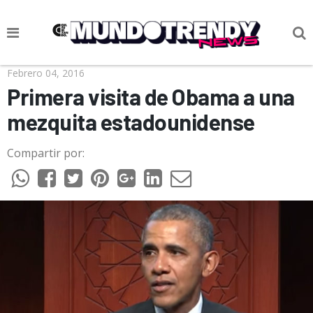
NOTICIAS
Febrero 04, 2016
Primera visita de Obama a una
CULTURA POP
mezquita estadounidense
CIENCIA Y TECNOLOGÍA
Compartir por:
VIDA
SOCIEDAD
CULTURIZANDO.COM