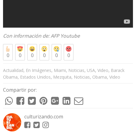
Con información de:
AFP Youtube
0
0
0
0
0
0
,
,
,
,
,
,
Actualidad
En Imágenes
Miami
Noticias
USA
Video
Barack
,
,
,
,
,
Obama
Estados Unidos
Mezquita
Noticias
Obama
Video
Compartir por:
culturizando.com