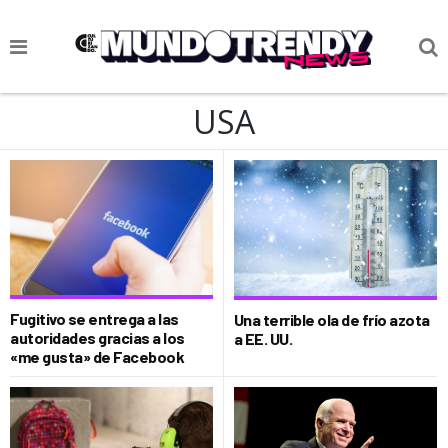
NOTICIAS
USA
CULTURA POP
CIENCIA Y TECNOLOGÍA
VIDA
SOCIEDAD
CULTURIZANDO.COM
Fugitivo se entrega a las
Una terrible ola de frío azota
autoridades gracias a los
a EE. UU.
«me gusta» de Facebook