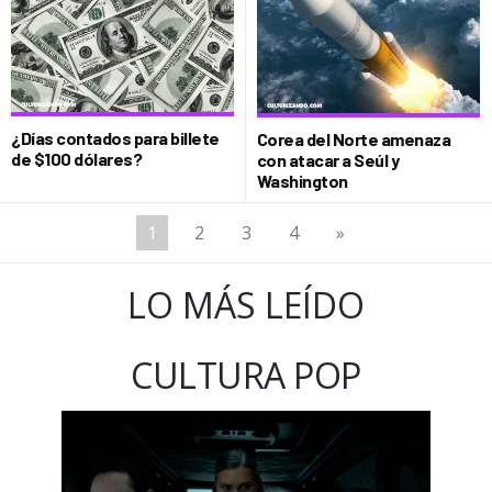
¿Días contados para billete
Corea del Norte amenaza
de $100 dólares?
con atacar a Seúl y
Washington
1
2
3
4
»
LO MÁS LEÍDO
CULTURA POP