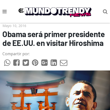
NOTICIAS
Mayo 10, 2016
Obama será primer presidente
CULTURA POP
de EE.UU. en visitar Hiroshima
CIENCIA Y TECNOLOGÍA
Compartir por:
VIDA
SOCIEDAD
CULTURIZANDO.COM