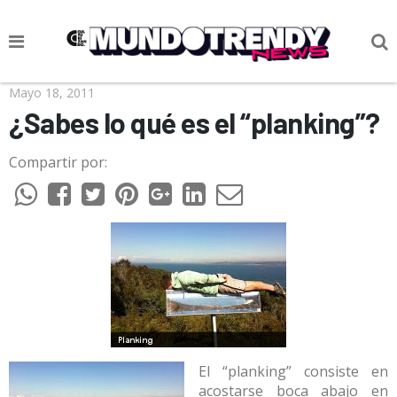
NOTICIAS
Mayo 18, 2011
¿Sabes lo qué es el “planking”?
CULTURA POP
Compartir por:
CIENCIA Y TECNOLOGÍA
VIDA
SOCIEDAD
CULTURIZANDO.COM
El “planking” consiste en
acostarse boca abajo en