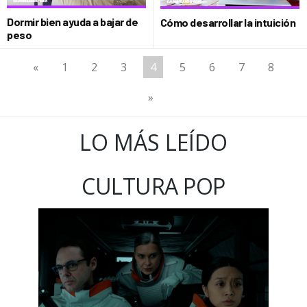
Dormir bien ayuda a bajar de
Cómo desarrollar la intuición
peso
«
1
2
3
4
5
6
7
8
»
LO MÁS LEÍDO
CULTURA POP