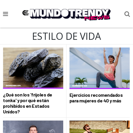
NOTICIAS
ESTILO DE VIDA
CULTURA POP
CIENCIA Y TECNOLOGÍA
VIDA
SOCIEDAD
CULTURIZANDO.COM
¿Qué son los 'frijoles de
Ejercicios recomendados
tonka' y por qué están
para mujeres de 40 y más
prohibidos en Estados
Unidos?