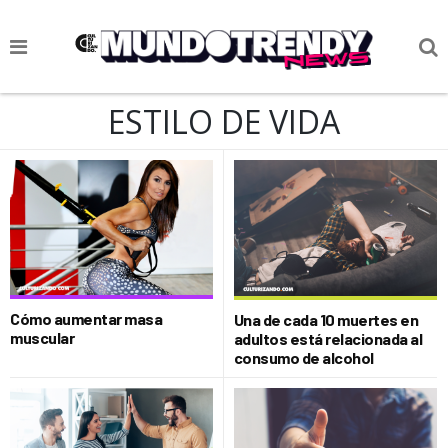
NOTICIAS
ESTILO DE VIDA
CULTURA POP
CIENCIA Y TECNOLOGÍA
VIDA
SOCIEDAD
CULTURIZANDO.COM
Cómo aumentar masa
Una de cada 10 muertes en
muscular
adultos está relacionada al
consumo de alcohol