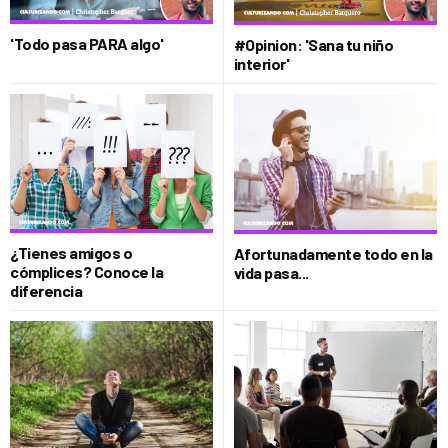
'Todo pasa PARA algo'
#Opinion: 'Sana tu niño
interior'
¿Tienes amigos o
Afortunadamente todo en la
cómplices? Conoce la
vida pasa...
diferencia