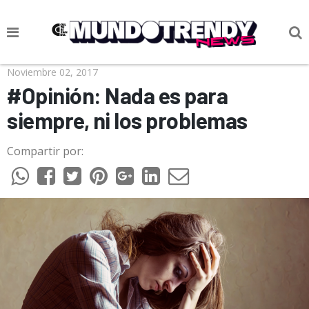
NOTICIAS
Noviembre 02, 2017
#Opinión: Nada es para
CULTURA POP
siempre, ni los problemas
CIENCIA Y TECNOLOGÍA
Compartir por:
VIDA
SOCIEDAD
CULTURIZANDO.COM