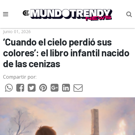
NOTICIAS
Junio 01, 2026
‘Cuando el cielo perdió sus
CULTURA POP
colores’: el libro infantil nacido
CIENCIA Y TECNOLOGÍA
de las cenizas
VIDA
Compartir por:
SOCIEDAD
CULTURIZANDO.COM