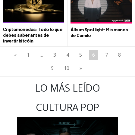
Criptomonedas: Todo lo que
Álbum Spotlight: Mis manos
debes saber antes de
de Camilo
invertir bitcóin
«
1
…
3
4
5
6
7
8
9
10
»
LO MÁS LEÍDO
CULTURA POP