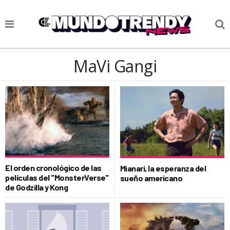
NOTICIAS
MaVi Gangi
CULTURA POP
CIENCIA Y TECNOLOGÍA
VIDA
SOCIEDAD
CULTURIZANDO.COM
El orden cronológico de las
Mianari, la esperanza del
películas del "MonsterVerse"
sueño americano
de Godzilla y Kong