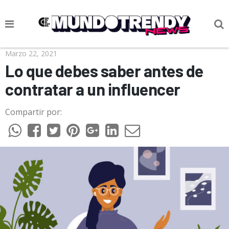
NOTICIAS
Marzo 22, 2021
Lo que debes saber antes de
CULTURA POP
contratar a un influencer
CIENCIA Y TECNOLOGÍA
Compartir por:
VIDA
SOCIEDAD
CULTURIZANDO.COM