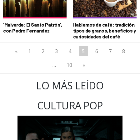
'Malverde: El Santo Patrón',
Hablemos de café: tradición,
con Pedro Fernandez
tipos de granos, beneficios y
curiosidades del café
«
1
2
3
4
5
6
7
8
…
10
»
LO MÁS LEÍDO
CULTURA POP