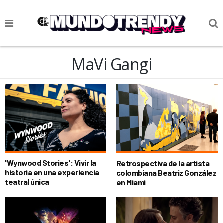
NOTICIAS
MaVi Gangi
CULTURA POP
CIENCIA Y TECNOLOGÍA
VIDA
SOCIEDAD
CULTURIZANDO.COM
'Wynwood Stories': Vivir la
Retrospectiva de la artista
historia en una experiencia
colombiana Beatriz González
teatral única
en Miami