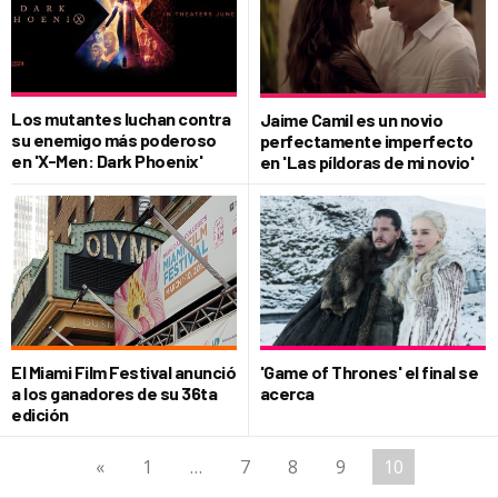
Los mutantes luchan contra
Jaime Camil es un novio
su enemigo más poderoso
perfectamente imperfecto
en 'X-Men: Dark Phoenix'
en 'Las píldoras de mi novio'
El Miami Film Festival anunció
'Game of Thrones' el final se
a los ganadores de su 36ta
acerca
edición
«
1
…
7
8
9
10