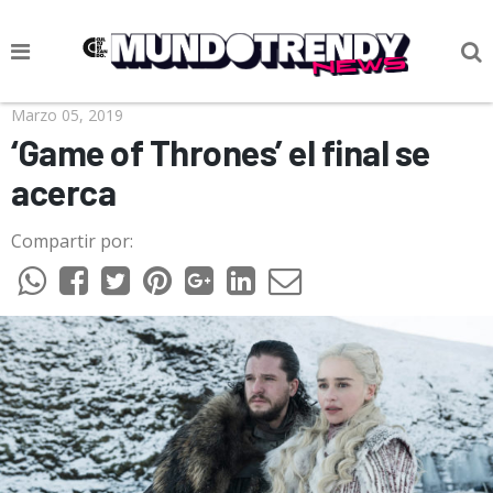
NOTICIAS
Marzo 05, 2019
‘Game of Thrones’ el final se
CULTURA POP
acerca
CIENCIA Y TECNOLOGÍA
Compartir por:
VIDA
SOCIEDAD
CULTURIZANDO.COM