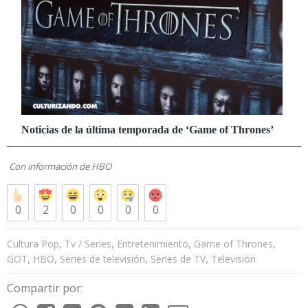
Con información de
HBO
0
2
0
0
0
0
,
,
,
,
Cultura Pop
Tv / Series
Entretenimiento
Game of Thrones
,
,
,
,
GOT
HBO
Series de televisión
Series de TV
Televisión
Compartir por: