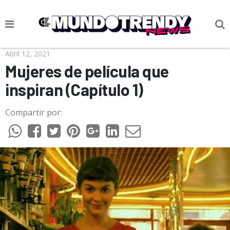
NOTICIAS
Abril 12, 2021
Mujeres de película que
CULTURA POP
inspiran (Capítulo 1)
CIENCIA Y TECNOLOGÍA
Compartir por:
VIDA
SOCIEDAD
CULTURIZANDO.COM