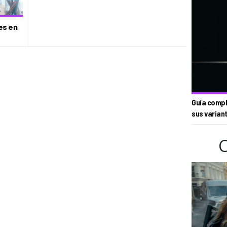
nes en
Guía compl
sus varian