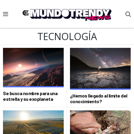
NOTICIAS
TECNOLOGÍA
CULTURA POP
CIENCIA Y TECNOLOGÍA
VIDA
SOCIEDAD
CULTURIZANDO.COM
Se busca nombre para una
¿Hemos llegado al límite del
estrella y su exoplaneta
conocimiento?