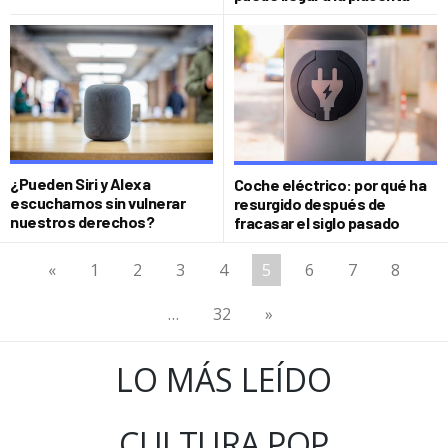
¿Pueden Siri y Alexa
Coche eléctrico: por qué ha
escucharnos sin vulnerar
resurgido después de
nuestros derechos?
fracasar el siglo pasado
«
1
2
3
4
5
6
7
8
…
32
»
LO MÁS LEÍDO
CULTURA POP