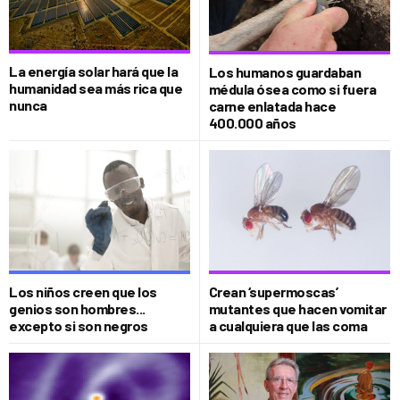
La energía solar hará que la
Los humanos guardaban
humanidad sea más rica que
médula ósea como si fuera
nunca
carne enlatada hace
400.000 años
Los niños creen que los
Crean ‘supermoscas’
genios son hombres...
mutantes que hacen vomitar
excepto si son negros
a cualquiera que las coma