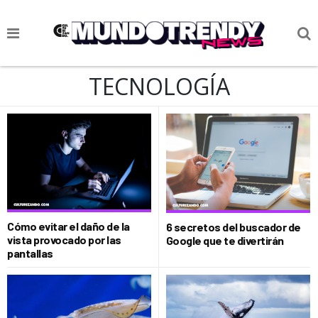
NOTICIAS
TECNOLOGÍA
CULTURA POP
CIENCIA Y TECNOLOGÍA
VIDA
SOCIEDAD
CULTURIZANDO.COM
Cómo evitar el daño de la
6 secretos del buscador de
vista provocado por las
Google que te divertirán
pantallas