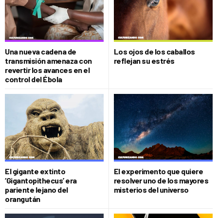
Una nueva cadena de
Los ojos de los caballos
transmisión amenaza con
reflejan su estrés
revertir los avances en el
control del Ébola
El gigante extinto
El experimento que quiere
‘Gigantopithecus’ era
resolver uno de los mayores
pariente lejano del
misterios del universo
orangután