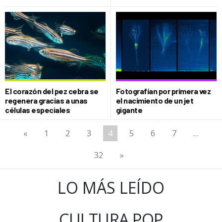
El corazón del pez cebra se
Fotografían por primera vez
regenera gracias a unas
el nacimiento de un jet
células especiales
gigante
«
1
2
3
4
5
6
7
…
32
»
LO MÁS LEÍDO
CULTURA POP