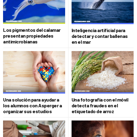
Los pigmentos del calamar
Inteligencia artificial para
presentan propiedades
detectar y contar ballenas
antimicrobianas
en el mar
Una solución para ayudar a
Una fotografía con el móvil
los alumnos con Asperger a
detecta fraudes en el
organizar sus estudios
etiquetado de arroz