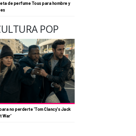
eta de perfume Tous para hombre y
tes
CULTURA POP
para no perderte 'Tom Clancy's Jack
t War'