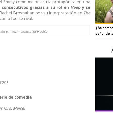
o el Emmy como mejor actriz protagónica en una
s consecutivos gracias a su rol en
Veep
y
se
 Rachel Brosnahan por su interpretación en
The
 como fuerte rival.
¿Se compor
eyfus en ‘Veep’ – Imagen:
IMDb
, HBO.-
señor de l
zon)
serie de comedia
s Mrs. Maisel