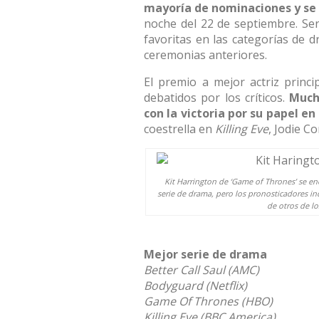
mayoría de nominaciones y se 
noche del 22 de septiembre. S
favoritas en las categorías de 
ceremonias anteriores.
El premio a mejor actriz princ
debatidos por los críticos.
Much
con la victoria por su papel en
coestrella en
Killing Eve
, Jodie C
Kit Harrington de ‘Game of Thrones’ se en
serie de drama, pero los pronosticadores i
de otros de l
Mejor serie de drama
Better Call Saul (AMC)
Bodyguard (Netflix)
Game Of Thrones (HBO)
Killing Eve (BBC America)