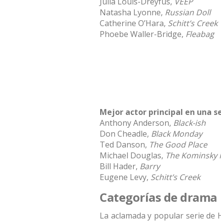
Julia Louis-Dreyfus,
VEEP
Natasha Lyonne,
Russian Doll
Catherine O’Hara,
Schitt’s Creek
Phoebe Waller-Bridge,
Fleabag
Mejor actor principal en una s
Anthony Anderson,
Black-ish
Don Cheadle,
Black Monday
Ted Danson,
The Good Place
Michael Douglas,
The Kominsky
Bill Hader,
Barry
Eugene Levy,
Schitt’s Creek
Categorías de drama
La aclamada y popular serie d