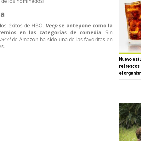
 de los nominados!
ia
los éxitos de HBO,
Veep
se antepone como la
premios en las categorías de comedia
. Sin
aisel
de Amazon ha sido una de las favoritas en
s.
Nuevo estud
refrescos 
el organis