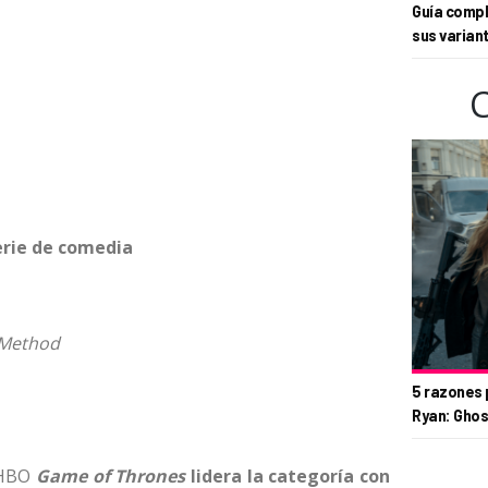
Guía compl
sus varian
erie de comedia
 Method
5 razones 
Ryan: Ghos
e HBO
Game of Thrones
lidera la categoría con