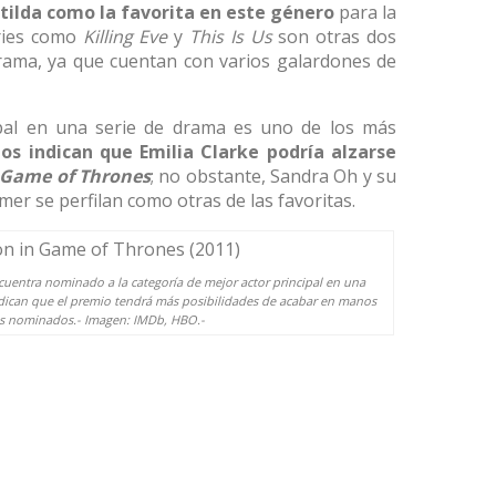
tilda como la favorita en este género
para la
eries como
Killing Eve
y
This Is Us
son otras dos
drama, ya que cuentan con varios galardones de
ipal en una serie de drama es uno de los más
os indican que Emilia Clarke podría alzarse
Game of Thrones
; no obstante, Sandra Oh y su
omer se perfilan como otras de las favoritas.
cuentra nominado a la categoría de mejor actor principal en una
ndican que el premio tendrá más posibilidades de acabar en manos
os nominados.- Imagen:
IMDb
, HBO.-