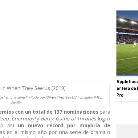
Apple hace 
entero de 
Pro
pal en una serie limitada por ‘When They See Us’ – Imagen:
IMDb
,
Netflix.-
emios con un total de 137 nominaciones
para
eep, Chernobyl
y
Barry
.
Game of Thrones
logró
ndo así
un nuevo récord por mayoría de
das en el mismo año por una serie de drama o