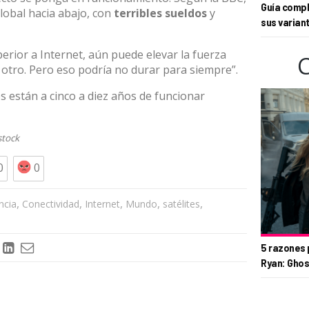
Guía compl
lobal hacia abajo, con
terribles sueldos
y
sus varian
erior a Internet, aún puede elevar la fuerza
 otro. Pero eso podría no durar para siempre”.
es están a cinco a diez años de funcionar
stock
0
0
,
,
,
,
,
ncia
Conectividad
Internet
Mundo
satélites
5 razones 
Ryan: Ghos