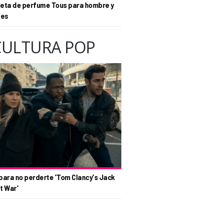
eta de perfume Tous para hombre y
tes
CULTURA POP
para no perderte 'Tom Clancy's Jack
t War'