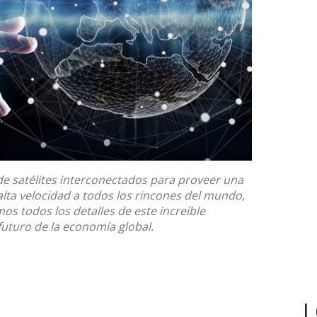
de satélites interconectados
para proveer una
alta velocidad a todos los rincones del mundo,
os todos los detalles de este increíble
futuro de la economía global.
L