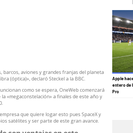
 barcos, aviones y grandes franjas del planeta
ibra (óptica)», declaró Steckel a la BBC.
Apple hace 
entero de 
19 funcionan como se espera, OneWeb comenzará
Pro
e la «megaconstelación» a finales de este año y
0.
a empresa que quiere logar esto pues SpaceX y
s satélites y ser parte de este gran avance.
o son ventajas en este