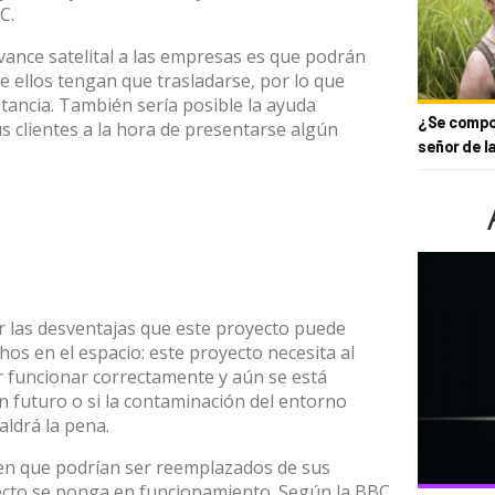
C.
avance satelital a las empresas es que podrán
e ellos tengan que trasladarse, por lo que
stancia. También sería posible la ayuda
¿Se compor
s clientes a la hora de presentarse algún
señor de l
r las desventajas que este proyecto puede
hos en el espacio: este proyecto necesita al
r funcionar correctamente y aún se está
n futuro o si la contaminación del entorno
aldrá la pena.
n que podrían ser reemplazados de sus
ecto se ponga en funcionamiento. Según la BBC,